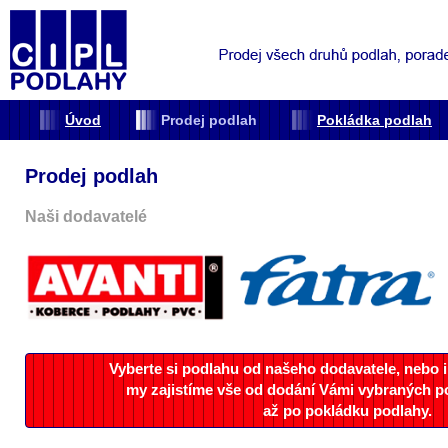
Úvod
Prodej podlah
Pokládka podlah
Prodej podlah
Naši dodavatelé
Vyberte si podlahu od našeho dodavatele, nebo i
my zajistíme vše od dodání Vámi vybraných p
až po pokládku podlahy.